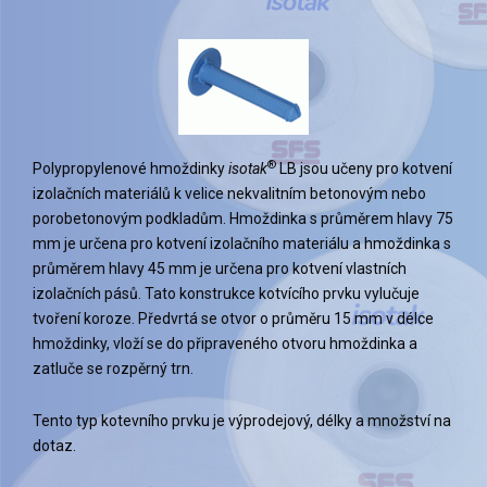
®
Polypropylenové hmoždinky
isotak
LB jsou učeny pro kotvení
izolačních materiálů k velice nekvalitním betonovým nebo
porobetonovým podkladům. Hmoždinka s průměrem hlavy 75
mm je určena pro kotvení izolačního materiálu a hmoždinka s
průměrem hlavy 45 mm je určena pro kotvení vlastních
izolačních pásů. Tato konstrukce kotvícího prvku vylučuje
tvoření koroze. Předvrtá se otvor o průměru 15 mm v délce
hmoždinky, vloží se do připraveného otvoru hmoždinka a
zatluče se rozpěrný trn.
Tento typ kotevního prvku je výprodejový, délky a množství na
dotaz.