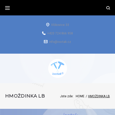
Vlčkovice 33
+420 724 866 958
info@iso-tak.cz
HMOŽDINKA LB
Jste zde:
HOME
/
HMOŽDINKA LB