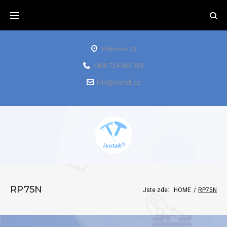
Vlčkovice 33
+420 724 866 958
info@iso-tak.cz
RP75N
Jste zde:
HOME
/
RP75N