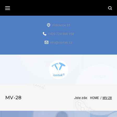
Vlčkovice 33
+420 724 866 958
info@iso-tak.cz
MV-28
Jste zde:
HOME
/
MV-28