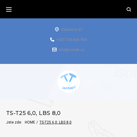
Vlčkovice 33
+420 724 866 958
info@iso-tak.cz
TS-T25 6,0, LBS 8,0
Jste zde:
HOME
/
TS-T25 6,0, LBS 8,0