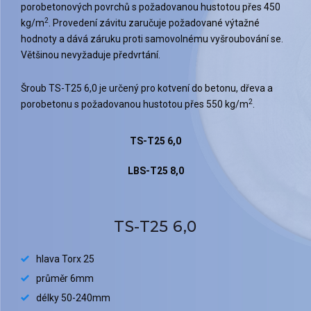
porobetonových povrchů s požadovanou hustotou přes 450
2
kg/m
. Provedení závitu zaručuje požadované výtažné
hodnoty a dává záruku proti samovolnému vyšroubování se.
Většinou nevyžaduje předvrtání.
Šroub TS-T25 6,0 je určený pro kotvení do betonu, dřeva a
2
porobetonu s požadovanou hustotou přes 550 kg/m
.
TS-T25 6,0
LBS-T25 8,0
TS-T25 6,0
hlava Torx 25
průměr 6mm
délky 50-240mm