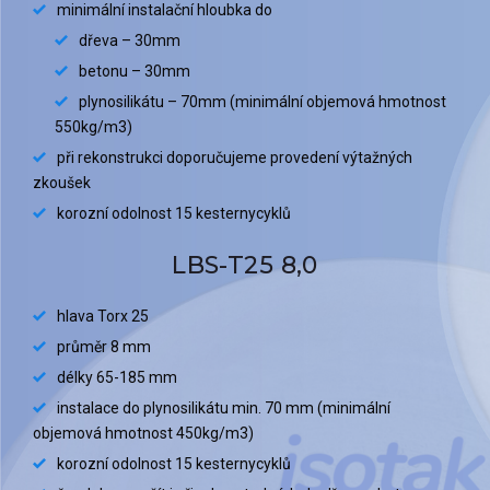
minimální instalační hloubka do
dřeva – 30mm
betonu – 30mm
plynosilikátu – 70mm (minimální objemová hmotnost
550kg/m3)
při rekonstrukci doporučujeme provedení výtažných
zkoušek
korozní odolnost 15 kesternycyklů
LBS-T25 8,0
hlava Torx 25
průměr 8 mm
délky 65-185 mm
instalace do plynosilikátu min. 70 mm (minimální
objemová hmotnost 450kg/m3)
korozní odolnost 15 kesternycyklů