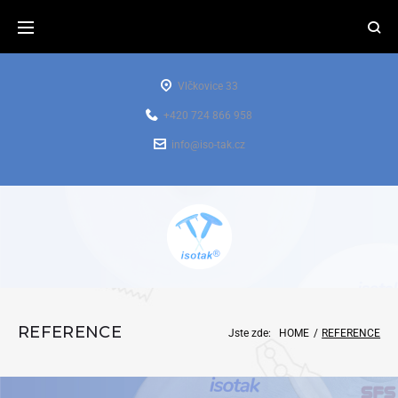
Vlčkovice 33
+420 724 866 958
info@iso-tak.cz
REFERENCE
Jste zde:
HOME
/
REFERENCE