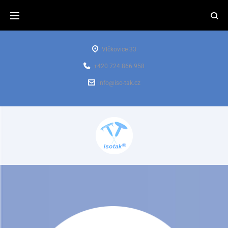
Vlčkovice 33
+420 724 866 958
info@iso-tak.cz