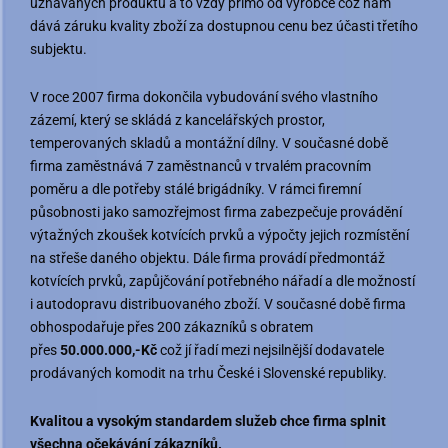
uznávaných produktů a to vždy přímo od výrobce což nám
dává záruku kvality zboží za dostupnou cenu bez účasti třetího
subjektu.
V roce 2007 firma dokončila vybudování svého vlastního
zázemí, který se skládá z kancelářských prostor,
temperovaných skladů a montážní dílny. V současné době
firma zaměstnává 7 zaměstnanců v trvalém pracovním
poměru a dle potřeby stálé brigádníky. V rámci firemní
působnosti jako samozřejmost firma zabezpečuje provádění
výtažných zkoušek kotvících prvků a výpočty jejich rozmístění
na střeše daného objektu. Dále firma provádí předmontáž
kotvících prvků, zapůjčování potřebného nářadí a dle možností
i autodopravu distribuovaného zboží. V současné době firma
obhospodařuje přes 200 zákazníků s obratem
přes
50.000.000,-Kč
což jí řadí mezi nejsilnější dodavatele
prodávaných komodit na trhu České i Slovenské republiky.
Kvalitou a vysokým standardem služeb chce firma splnit
všechna očekávání zákazníků.