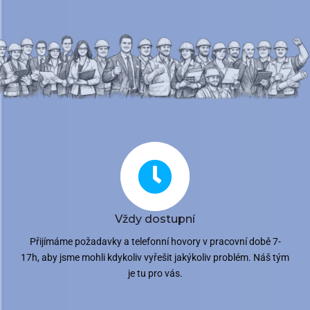
Vždy dostupní
Přijímáme požadavky a telefonní hovory v pracovní době 7-
17h, aby jsme mohli kdykoliv vyřešit jakýkoliv problém. Náš tým
je tu pro vás.