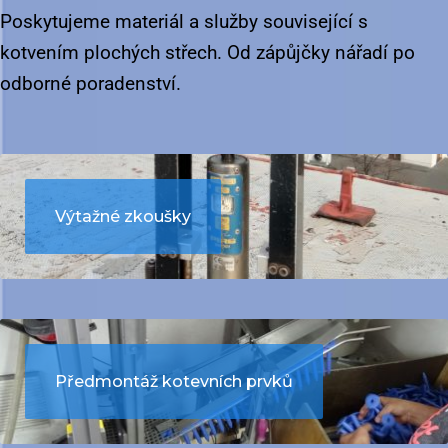
Poskytujeme materiál a služby související s
kotvením plochých střech
. Od zápůjčky nářadí po
odborné poradenství.
Výtažné zkoušky
Předmontáž kotevních prvků